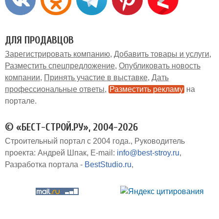
ДЛЯ ПРОДАВЦОВ
Зарегистрировать компанию
Добавить товары и услуги
Разместить спецпредложение
Опубликовать новость
компании
Принять участие в выставке
Дать
профессиональные ответы
Разместить рекламу
на
портале
© «БЕСТ-СТРОЙ.РУ», 2004-2026
Строительный портал с 2004 года.
Руководитель
проекта: Андрей Шпак
E-mail:
info@best-stroy.ru
Разработка портала -
BestStudio.ru