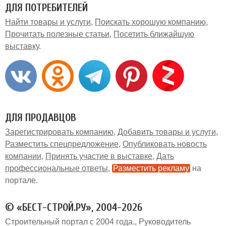
ДЛЯ ПОТРЕБИТЕЛЕЙ
Найти товары и услуги
Поискать хорошую компанию
Прочитать полезные статьи
Посетить ближайшую
выставку
ДЛЯ ПРОДАВЦОВ
Зарегистрировать компанию
Добавить товары и услуги
Разместить спецпредложение
Опубликовать новость
компании
Принять участие в выставке
Дать
профессиональные ответы
Разместить рекламу
на
портале
© «БЕСТ-СТРОЙ.РУ», 2004-2026
Строительный портал с 2004 года.
Руководитель