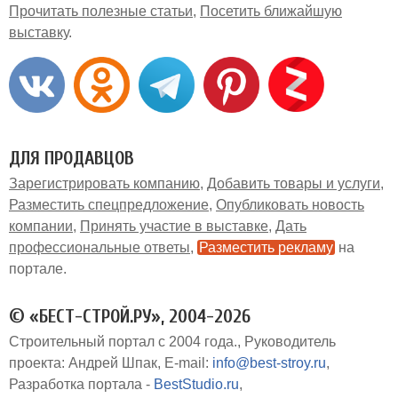
Прочитать полезные статьи
Посетить ближайшую
выставку
ДЛЯ ПРОДАВЦОВ
Зарегистрировать компанию
Добавить товары и услуги
Разместить спецпредложение
Опубликовать новость
компании
Принять участие в выставке
Дать
профессиональные ответы
Разместить рекламу
на
портале
© «БЕСТ-СТРОЙ.РУ», 2004-2026
Строительный портал с 2004 года.
Руководитель
проекта: Андрей Шпак
E-mail:
info@best-stroy.ru
Разработка портала -
BestStudio.ru