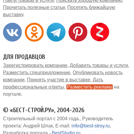
Найти товары и услуги
Поискать хорошую компанию
Прочитать полезные статьи
Посетить ближайшую
выставку
ДЛЯ ПРОДАВЦОВ
Зарегистрировать компанию
Добавить товары и услуги
Разместить спецпредложение
Опубликовать новость
компании
Принять участие в выставке
Дать
профессиональные ответы
Разместить рекламу
на
портале
© «БЕСТ-СТРОЙ.РУ», 2004-2026
Строительный портал с 2004 года.
Руководитель
проекта: Андрей Шпак
E-mail:
info@best-stroy.ru
Разработка портала -
BestStudio.ru