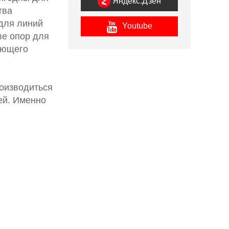
Яндекс.Дзен
тва
 для линий
Youtube
ве опор для
ующего
роизводиться
ей. Именно