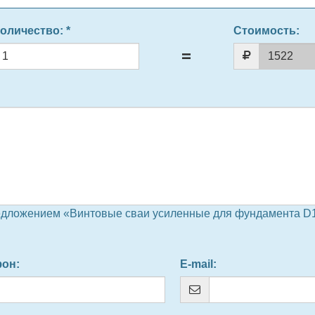
оличество
: *
Стоимость:
едложением «Винтовые сваи усиленные для фундамента D1
фон
:
E-mail
: