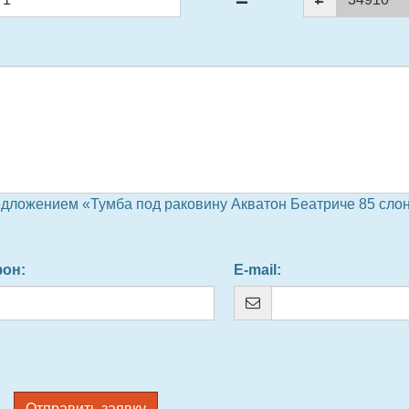
едложением «Тумба под раковину Акватон Беатриче 85 слон
фон
:
E-mail
:
Отправить заявку