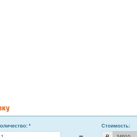
вку
оличество
: *
Стоимость: