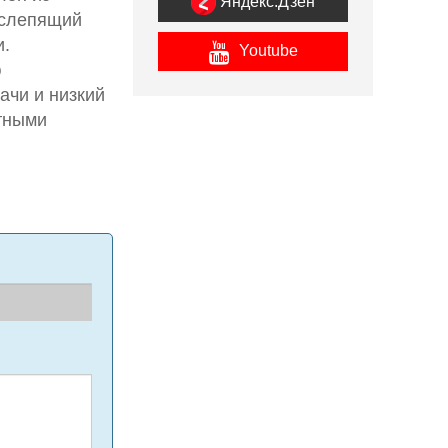
Яндекс.Дзен
 слепящий
и.
Youtube
ю
ачи и низкий
нтными