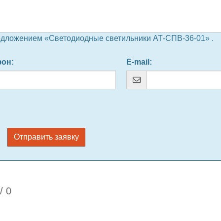
едложением «Светодиодные светильники АТ-СПВ-36-01» .
фон
:
E-mail
:
Отправить заявку
/
0