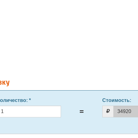
вку
оличество
: *
Стоимость: