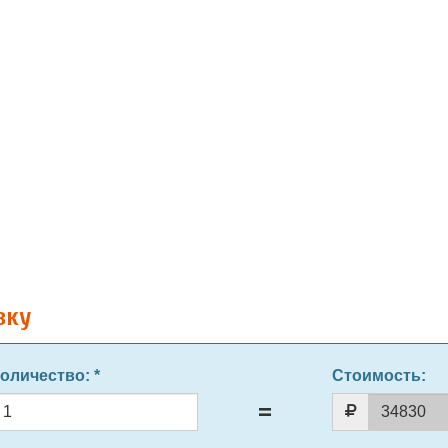
вку
оличество
: *
Стоимость: