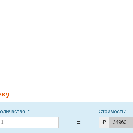
вку
оличество
: *
Стоимость: