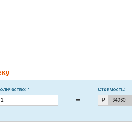
вку
оличество
: *
Стоимость: