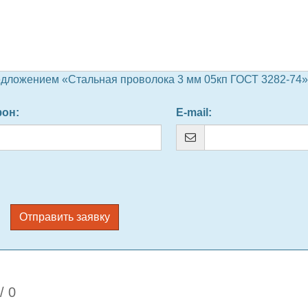
едложением «Стальная проволока 3 мм 05кп ГОСТ 3282-74» 
фон
:
E-mail
:
Отправить заявку
/
0