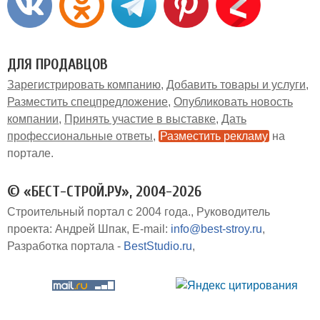
ДЛЯ ПРОДАВЦОВ
Зарегистрировать компанию
Добавить товары и услуги
Разместить спецпредложение
Опубликовать новость
компании
Принять участие в выставке
Дать
профессиональные ответы
Разместить рекламу
на
портале
© «БЕСТ-СТРОЙ.РУ», 2004-2026
Строительный портал с 2004 года.
Руководитель
проекта: Андрей Шпак
E-mail:
info@best-stroy.ru
Разработка портала -
BestStudio.ru