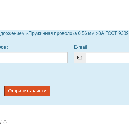
едложением «Пружинная проволока 0.56 мм У8А ГОСТ 9389-
фон
:
E-mail
:
Отправить заявку
/
0