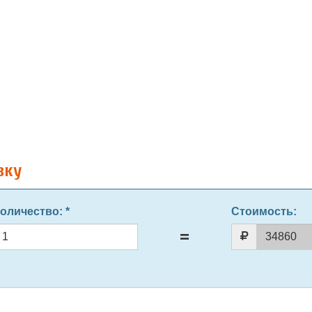
вку
оличество
: *
Стоимость: