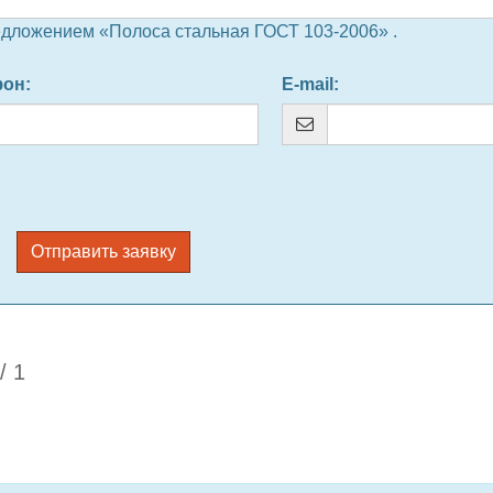
едложением «Полоса стальная ГОСТ 103-2006» .
фон
:
E-mail
:
Отправить заявку
/
1