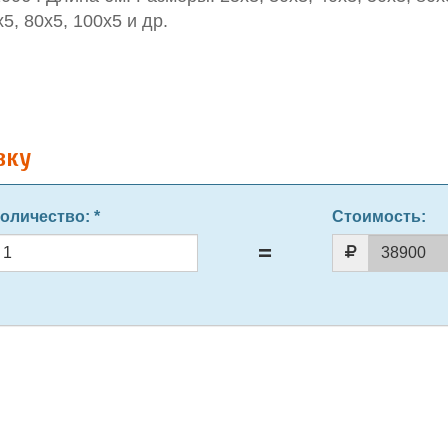
х5, 80х5, 100х5 и др.
вку
оличество
: *
Стоимость: