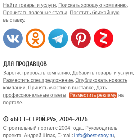
Найти товары и услуги
Поискать хорошую компанию
Прочитать полезные статьи
Посетить ближайшую
выставку
ДЛЯ ПРОДАВЦОВ
Зарегистрировать компанию
Добавить товары и услуги
Разместить спецпредложение
Опубликовать новость
компании
Принять участие в выставке
Дать
профессиональные ответы
Разместить рекламу
на
портале
© «БЕСТ-СТРОЙ.РУ», 2004-2026
Строительный портал с 2004 года.
Руководитель
проекта: Андрей Шпак
E-mail:
info@best-stroy.ru