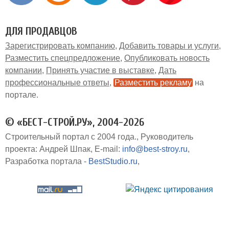
ДЛЯ ПРОДАВЦОВ
Зарегистрировать компанию
Добавить товары и услуги
Разместить спецпредложение
Опубликовать новость
компании
Принять участие в выставке
Дать
профессиональные ответы
Разместить рекламу
на
портале
© «БЕСТ-СТРОЙ.РУ», 2004-2026
Строительный портал с 2004 года.
Руководитель
проекта: Андрей Шпак
E-mail:
info@best-stroy.ru
Разработка портала -
BestStudio.ru