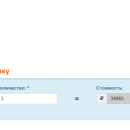
вку
оличество
: *
Стоимость: