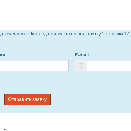
дложением «Люк под плитку Техно под плитку 2 створки 17
фон
:
E-mail
:
Отправить заявку