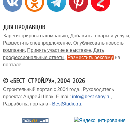
ДЛЯ ПРОДАВЦОВ
Зарегистрировать компанию
Добавить товары и услуги
Разместить спецпредложение
Опубликовать новость
компании
Принять участие в выставке
Дать
профессиональные ответы
Разместить рекламу
на
портале
© «БЕСТ-СТРОЙ.РУ», 2004-2026
Строительный портал с 2004 года.
Руководитель
проекта: Андрей Шпак
E-mail:
info@best-stroy.ru
Разработка портала -
BestStudio.ru