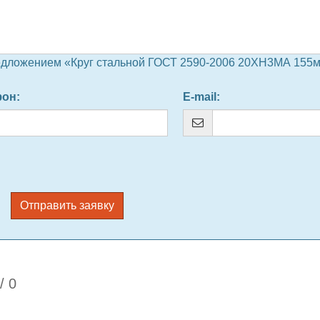
едложением «Круг стальной ГОСТ 2590-2006 20ХН3МА 155м
фон
:
E-mail
:
Отправить заявку
/
0