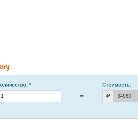
вку
оличество
: *
Стоимость: