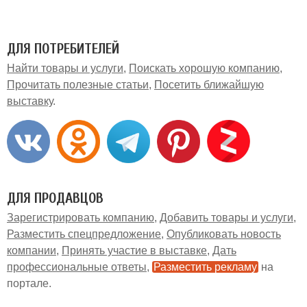
ДЛЯ ПОТРЕБИТЕЛЕЙ
Найти товары и услуги
Поискать хорошую компанию
Прочитать полезные статьи
Посетить ближайшую
выставку
ДЛЯ ПРОДАВЦОВ
Зарегистрировать компанию
Добавить товары и услуги
Разместить спецпредложение
Опубликовать новость
компании
Принять участие в выставке
Дать
профессиональные ответы
Разместить рекламу
на
портале