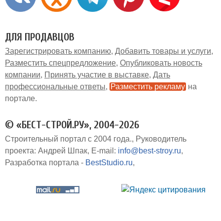
ДЛЯ ПРОДАВЦОВ
Зарегистрировать компанию
Добавить товары и услуги
Разместить спецпредложение
Опубликовать новость
компании
Принять участие в выставке
Дать
профессиональные ответы
Разместить рекламу
на
портале
© «БЕСТ-СТРОЙ.РУ», 2004-2026
Строительный портал с 2004 года.
Руководитель
проекта: Андрей Шпак
E-mail:
info@best-stroy.ru
Разработка портала -
BestStudio.ru