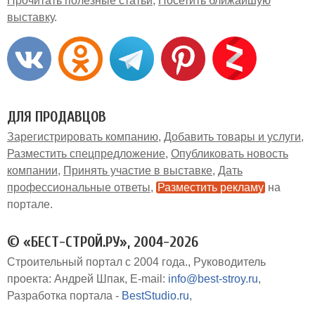
Прочитать полезные статьи
Посетить ближайшую
выставку
ДЛЯ ПРОДАВЦОВ
Зарегистрировать компанию
Добавить товары и услуги
Разместить спецпредложение
Опубликовать новость
компании
Принять участие в выставке
Дать
профессиональные ответы
Разместить рекламу
на
портале
© «БЕСТ-СТРОЙ.РУ», 2004-2026
Строительный портал с 2004 года.
Руководитель
проекта: Андрей Шпак
E-mail:
info@best-stroy.ru
Разработка портала -
BestStudio.ru