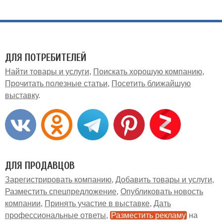
ДЛЯ ПОТРЕБИТЕЛЕЙ
Найти товары и услуги
Поискать хорошую компанию
Прочитать полезные статьи
Посетить ближайшую
выставку
ДЛЯ ПРОДАВЦОВ
Зарегистрировать компанию
Добавить товары и услуги
Разместить спецпредложение
Опубликовать новость
компании
Принять участие в выставке
Дать
профессиональные ответы
Разместить рекламу
на