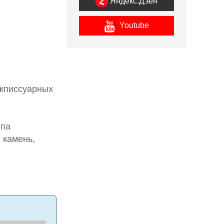
Яндекс.Дзен
Youtube
ежписсуарных
ипа
 камень,