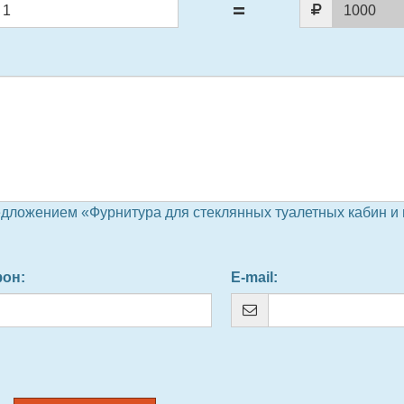
едложением «Фурнитура для стеклянных туалетных кабин и
фон
:
E-mail
: