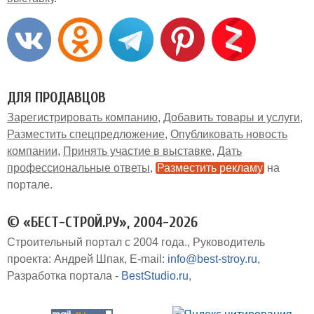
ДЛЯ ПРОДАВЦОВ
Зарегистрировать компанию
Добавить товары и услуги
Разместить спецпредложение
Опубликовать новость
компании
Принять участие в выставке
Дать
профессиональные ответы
Разместить рекламу
на
портале
© «БЕСТ-СТРОЙ.РУ», 2004-2026
Строительный портал с 2004 года.
Руководитель
проекта: Андрей Шпак
E-mail:
info@best-stroy.ru
Разработка портала -
BestStudio.ru