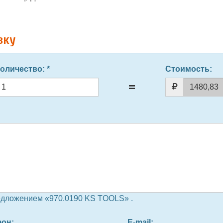
вку
оличество
: *
Стоимость:
едложением «970.0190 KS TOOLS» .
фон
:
E-mail
: