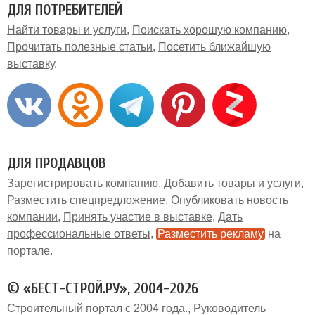
ДЛЯ ПОТРЕБИТЕЛЕЙ
Найти товары и услуги
Поискать хорошую компанию
Прочитать полезные статьи
Посетить ближайшую
выставку
ДЛЯ ПРОДАВЦОВ
Зарегистрировать компанию
Добавить товары и услуги
Разместить спецпредложение
Опубликовать новость
компании
Принять участие в выставке
Дать
профессиональные ответы
Разместить рекламу
на
портале
© «БЕСТ-СТРОЙ.РУ», 2004-2026
Строительный портал с 2004 года.
Руководитель