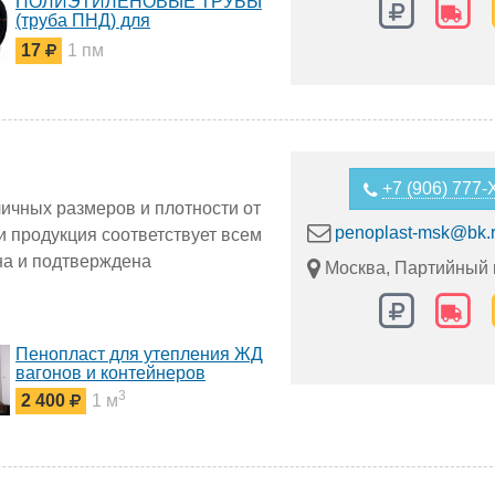
ПОЛИЭТИЛЕНОВЫЕ ТРУБЫ
(труба ПНД) для
водоснабжения Ду20-1600
17
1 пм
+7 (906) 777
ичных размеров и плотности от
penoplast-msk@bk.
 продукция соответствует всем
на и подтверждена
Москва, Партийный 
Пенопласт для утепления ЖД
вагонов и контейнеров
3
2 400
1 м