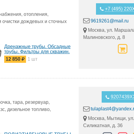
+7 (495) 22
набжения, отопления,
9619261@mail.ru
и очистки дождевых и сточных
Москва, ул. Маршал
Малиновского, д. 8
Дренажные трубы. Обсадные
трубы. Фильтры для скважин.
12 850
1 шт
9207439X
чка, тара, резервуар,
tulaplast4@yandex.
зс, дизельное топливо,
Москва, Мытищи, ул
Силикатная, д. 36