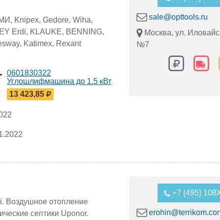
sale@opttools.ru
И, Knipex, Gedore, Wiha,
SEY Erdi, KLAUKE, BENNING,
Москва, ул. Иловайск
esway, Katimex, Rexant
№7
0601830322
Углошлифмашина до 1.5 кВт
GWS 15-125 CIEH Bosch
13 423,85
87%
2022
%
1.2022
+7 (495) 10
ni. Воздушное отопление
erohin@terrikom.co
ические септики Uponor.