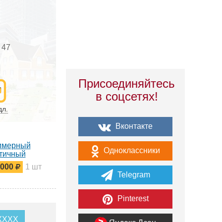
 47
Присоединяйтесь
в соцсетях!
дл.
Вконтакте
имерный
Одноклассники
тичный
рвуар для
 000
1 шт
их удобрений
Telegram
-КАС
Pinterest
6XXXX