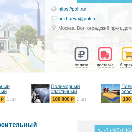
https://poli.ru/
nechaeva@poli.ru
Москва, Волгоградский пр-кт, дом
оплата
доставка
6 пре
рный
Полимерный
Пол
ный
эластичный
элас
ар ПЭР-Н
резервуар ПЭР-В
резе
0
1 шт
100 000
1 шт
100
нения
для технической и
жидк
одуктов
питьевой воды
ПЭР
роительный
+7 (495) 64