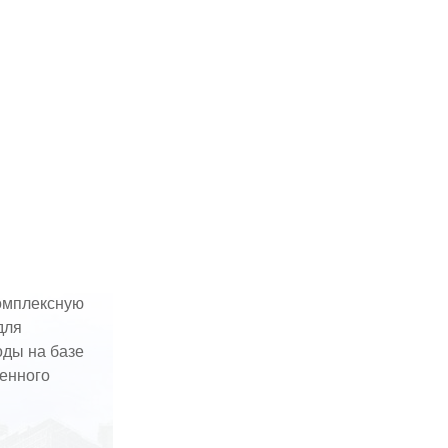
омплексную
для
оды на базе
енного