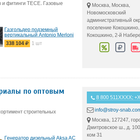
ы и фитинги TECE. Газовые
Москва, Москва,
Новомосковский
административный окр
поселение Кокошкино,
Газгольдер подземный
вертикальный Antonio Merloni
Кокошкино, 2-й Набер
2250 л
338 104
1 шт
ериалы по оптовым
8 800 511XXXX; 
info@stroy-snab.co
сортимент строительных
Москва, 127247, гор
Дмитровское ш., д. 100
ком 31
Генератор дизельный Aksa AC