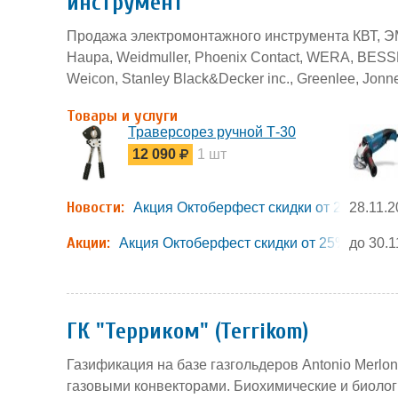
инструмент
Продажа электромонтажного инструмента КВТ, ЭМ
Haupa, Weidmuller, Phoenix Contact, WERA, BES
Weicon, Stanley Black&Decker inc., Greenlee, Jonn
Товары и услуги
Траверсорез ручной Т-30
12 090
1 шт
Новости:
Акция Октоберфест скидки от 25% до 
28.11.
Акции:
Акция Октоберфест скидки от 25% до 87
до 30.1
ГК "Терриком" (Terrikom)
Газификация на базе газгольдеров Antonio Merlo
газовыми конвекторами. Биохимические и биолог