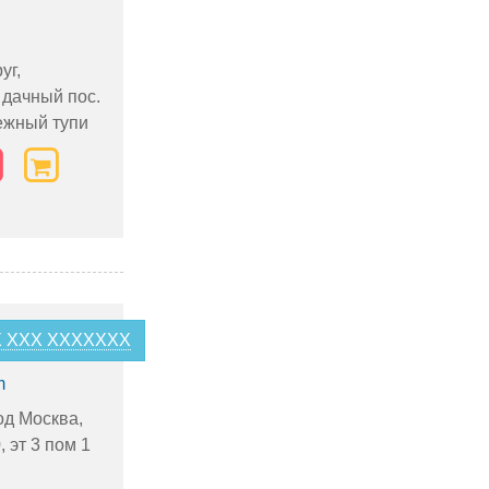
уг,
 дачный пос.
ежный тупи
+X XXX XXXXXXX
m
од Москва,
, эт 3 пом 1