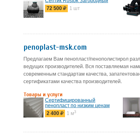
Септик Rostok Загородный
72 500
1 шт
penoplast-msk.com
Предлагаем Вам пенопласт/пенополистирол разл
ведущих производителей. Вся поставляемая нами
современным стандартам качества, запатентова
сертификатами качества производителей.
Товары и услуги
Сертифицированный
пенопласт по низким ценам
3
2 400
1 м