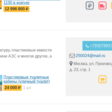
1100 в кожухе
12 996 800
+7930799X
атуру, пластиковые емкости
250024@mail.ru
ини АЗС и многое другое, а
Москва, ул. Произво
д. 23, стр. 1
Пластиковые туалетные
кабины (уличный туалет)
24 000
1 шт