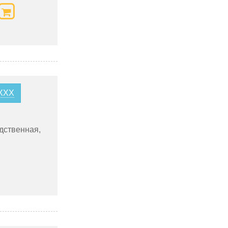
XXX
дственная,