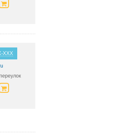
-X-XXX
ru
переулок