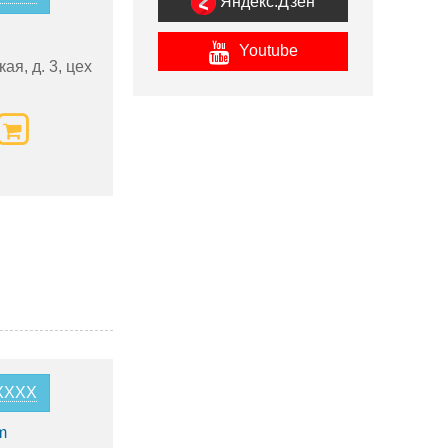
Яндекс.Дзен
Youtube
ая, д. 3, цех
8XXXX
m